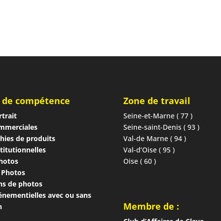
 de compétence
Zone de travail
trait
Seine-et-Marne ( 77 )
mmerciales
Seine-saint-Denis ( 93 )
hies de produits
Val-de Marne ( 94 )
titutionnelles
Val-d’Oise ( 95 )
photos
Oise ( 60 )
 Photos
ns de photos
énementielles avec ou sans
Membre de :
n