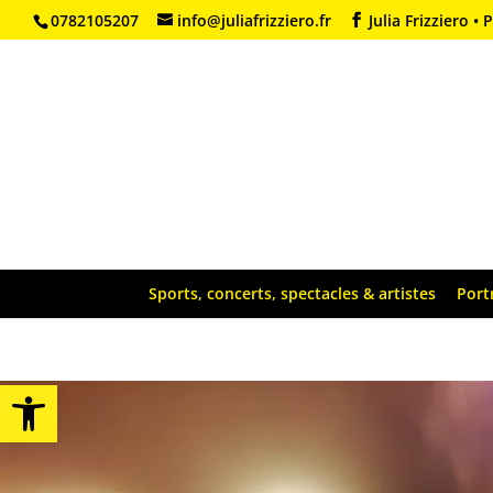
0782105207
info@juliafrizziero.fr
Julia Frizziero 
Sports, concerts, spectacles & artistes
Port
Ouvrir la barre d’outils