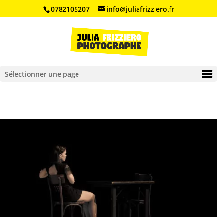
0782105207
info@juliafrizziero.fr
Ouvrir la barre d’outils
Sélectionner une page