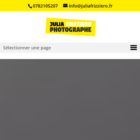
0782105207
info@juliafrizziero.fr
Ouvrir la barre d’outils
Sélectionner une page