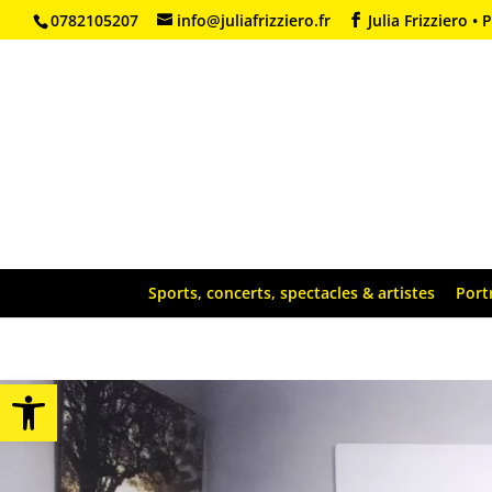
0782105207
info@juliafrizziero.fr
Julia Frizziero 
Sports, concerts, spectacles & artistes
Port
Ouvrir la barre d’outils