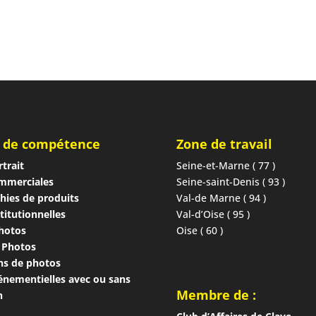
 de compétence
Zone de travail
trait
Seine-et-Marne ( 77 )
mmerciales
Seine-saint-Denis ( 93 )
hies de produits
Val-de Marne ( 94 )
titutionnelles
Val-d’Oise ( 95 )
photos
Oise ( 60 )
 Photos
ns de photos
énementielles avec ou sans
Membre de :
n