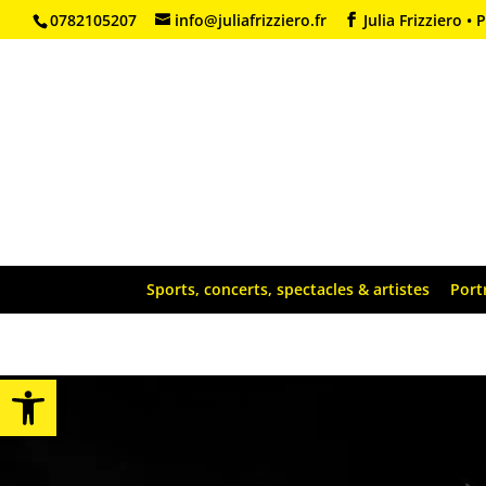
0782105207
info@juliafrizziero.fr
Julia Frizziero 
Sports, concerts, spectacles & artistes
Port
Ouvrir la barre d’outils