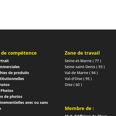
 de compétence
Zone de travail
trait
Seine-et-Marne ( 77 )
mmerciales
Seine-saint-Denis ( 93 )
hies de produits
Val-de Marne ( 94 )
titutionnelles
Val-d’Oise ( 95 )
photos
Oise ( 60 )
 Photos
ns de photos
énementielles avec ou sans
Membre de :
n