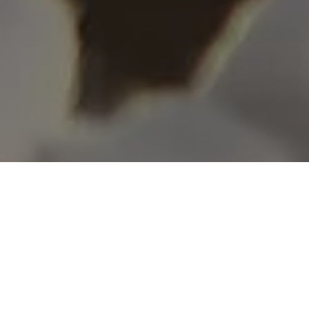
Pour la 4e année consécutive, je suis de retour dans
l’Yonne pour faire des photos du groupe Arcy avec